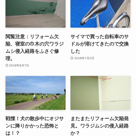
閲覧注意：リフォーム欠
サイマで買った自転車のサ
陥、寝室の巾木の穴ワラジ
ドルが溶けてきたので交換
ムシ侵入経路をふさぐ修
した
理。
2018年7月2日
2018年9月7日
戦慄！犬の散歩中にオジサ
またまたリフォーム欠陥発
ンに降りかかった恐怖と
見。ワラジムシの侵入経路
は！？
か？