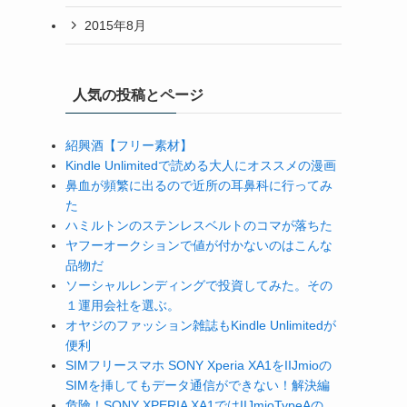
2015年8月
人気の投稿とページ
紹興酒【フリー素材】
Kindle Unlimitedで読める大人にオススメの漫画
鼻血が頻繁に出るので近所の耳鼻科に行ってみ
た
ハミルトンのステンレスベルトのコマが落ちた
ヤフーオークションで値が付かないのはこんな
品物だ
ソーシャルレンディングで投資してみた。その
１運用会社を選ぶ。
オヤジのファッション雑誌もKindle Unlimitedが
便利
SIMフリースマホ SONY Xperia XA1をIIJmioの
SIMを挿してもデータ通信ができない！解決編
危険！SONY XPERIA XA1ではIIJmioTypeAの